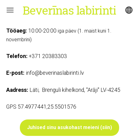
Beverīnas labirinti
Tööaeg:
10:00-20:00
iga päev (1. maist kuni 1.
novembrini)
Telefon:
+371 20383303
E-post:
info@beverinaslabirinti.lv
Aadress:
Läti, Brenguli kihelkond, "Arāji" LV-4245
GPS 57.4977441,25.5501576
Juhised sinu asukohast meieni (siin)