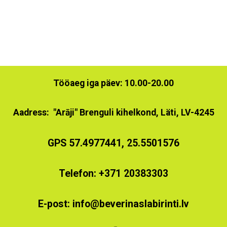
T
ööaeg iga päev
: 10.00-20.00
Aadress:
"Arāji" Brenguli kihelkond, Läti, LV-4245
GPS 57.4977441, 25.5501576
Telefon:
+371 20383303
E-post:
info@beverinaslabirinti.lv